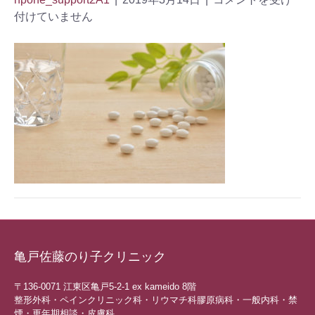
付けていません
亀戸佐藤のり子クリニック
〒136-0071 江東区亀戸5-2-1 ex kameido 8階
整形外科・ペインクリニック科・リウマチ科膠原病科・一般内科・禁
煙・更年期相談・皮膚科