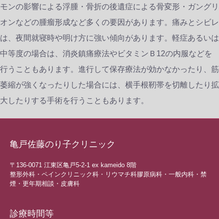
モンの影響による浮腫・骨折の後遺症による骨変形・ガングリ
オンなどの腫瘤形成など多くの要因があります。痛みとシビレ
は、夜間就寝時や明け方に強い傾向があります。軽症あるいは
中等度の場合は、消炎鎮痛療法やビタミンＢ12の内服などを
行うこともあります。進行して保存療法が効かなかったり、筋
萎縮が強くなったりした場合には、横手根靭帯を切離したり拡
大したりする手術を行うこともあります。
亀戸佐藤のり子クリニック
〒136-0071 江東区亀戸5-2-1 ex kameido 8階
整形外科・ペインクリニック科・リウマチ科膠原病科・一般内科・禁
煙・更年期相談・皮膚科
診療時間等