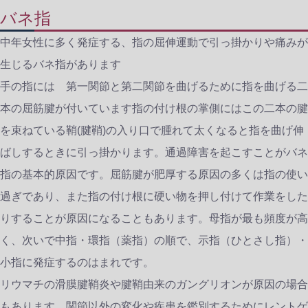
バネ指
中年女性に多く発症する、指の屈伸運動で引っ掛かりや痛みが
生じるバネ指があります
手の指には 第一関節と第二関節を曲げるために指を曲げる二
本の屈筋腱が付いています指の付け根の掌側にはこの二本の腱
を束ねている鞘(腱鞘)の入り口で腫れて太くなると指を曲げ伸
ばしするときに引っ掛かります。通過障害を起こすことがバネ
指の基本的原因です。屈筋腱が肥厚する原因の多くは指の使い
過ぎであり、また指の付け根に硬い物を押し付けて作業をした
りすることが原因になることもあります。母指が最も頻度が高
く、次いで中指・環指（薬指）の順で、示指（ひとさし指）・
小指に発症するのはまれです。
リウマチの滑膜腱鞘炎や腱鞘由来のガングリオンが原因の場合
もあります。関節以外の変化や疾患を鑑別するためにレントゲ