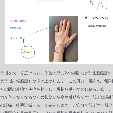
母指を大きく広げると、手首の所に2本の腱（短母指屈筋腱と
長母指外転筋腱）が浮き上がります。この腱と、腱を包む腱鞘
との間の摩擦で炎症を起こし、母指を動かすのに痛みが出る、
力が入らなくなるなどの状態が狭窄性腱鞘炎です 診断は局所
の圧痛・徒手診断テストで確定します。ご自分で診断する場合