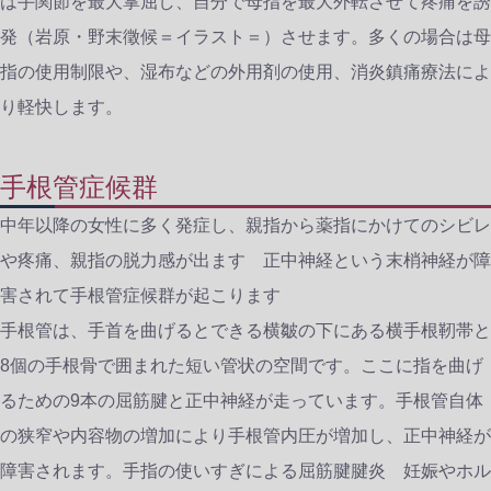
は手関節を最大掌屈し、自分で母指を最大外転させて疼痛を誘
発（岩原・野末徵候＝イラスト＝）させます。多くの場合は母
指の使用制限や、湿布などの外用剤の使用、消炎鎮痛療法によ
り軽快します。
手根管症候群
中年以降の女性に多く発症し、親指から薬指にかけてのシビレ
や疼痛、親指の脱力感が出ます 正中神経という末梢神経が障
害されて手根管症候群が起こります
手根管は、手首を曲げるとできる横皺の下にある横手根靭帯と
8個の手根骨で囲まれた短い管状の空間です。ここに指を曲げ
るための9本の屈筋腱と正中神経が走っています。手根管自体
の狭窄や内容物の増加により手根管内圧が増加し、正中神経が
障害されます。手指の使いすぎによる屈筋腱腱炎 妊娠やホル