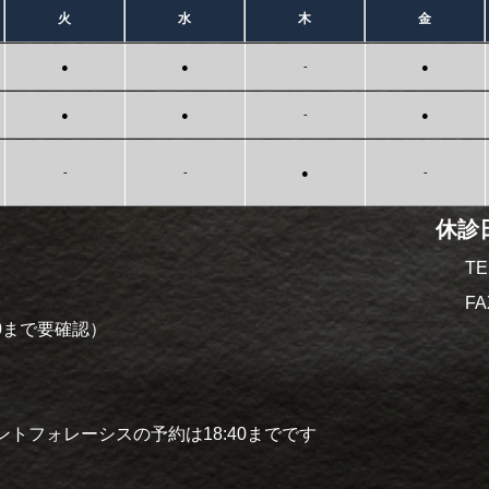
火
水
木
金
●
●
-
●
●
●
-
●
-
-
●
-
休診
TE
FA
00まで要確認）
トフォレーシスの予約は18:40までです