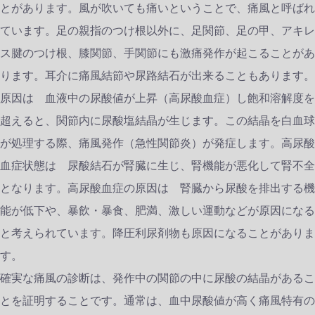
とがあります。風が吹いても痛いということで、痛風と呼ばれ
ています。足の親指のつけ根以外に、足関節、足の甲、アキレ
ス腱のつけ根、膝関節、手関節にも激痛発作が起こることがあ
ります。耳介に痛風結節や尿路結石が出来ることもあります。
原因は 血液中の尿酸値が上昇（高尿酸血症）し飽和溶解度を
超えると、関節内に尿酸塩結晶が生じます。この結晶を白血球
が処理する際、痛風発作（急性関節炎）が発症します。高尿酸
血症状態は 尿酸結石が腎臓に生じ、腎機能が悪化して腎不全
となります。高尿酸血症の原因は 腎臓から尿酸を排出する機
能が低下や、暴飲・暴食、肥満、激しい運動などが原因になる
と考えられています。降圧利尿剤物も原因になることがありま
す。
確実な痛風の診断は、発作中の関節の中に尿酸の結晶があるこ
とを証明することです。通常は、血中尿酸値が高く痛風特有の